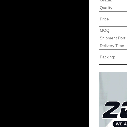
Grade:
Quality:
Price
MOQ:
Shipment Port:
Delivery Time:
Packing: